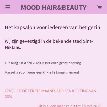
MOOD HAIR&BEAUTY
Ga
direct
naar
de
Het kapsalon voor iedereen van het gezin
hoofdinhoud
Wij zijn gevestigd in de bekende stad Sint-
Niklaas.
Dinsdag 18 April 2023
is het onze grote opening.
Aarzel niet om eens een kijkje te komen nemen!
OPGELET: DE EERSTE MAAND IS ER EEN KORTING VAN
20%
Dit is alleen maar geldig tot 18 mei 2023.